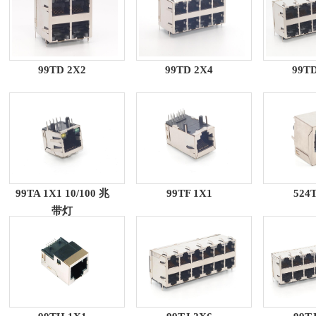
99TD 2X2
99TD 2X4
99TD
99TA 1X1 10/100 兆
99TF 1X1
524T
带灯