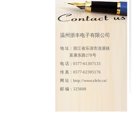
--99TH系列(沉板式SMT)
--72PIN
--50PIN
英式JACK系列
--95 系列
--99TJ系列(双层)
--88PIN
--96 系列
--99TK系列
--96PIN
--98 系列
--99TL系列(贴片式SMT)
温州浙丰电子有限公司
--99 Latch down系列
--99TM系列
地 址：浙江省乐清市淡溪镇
--99TN系列
富康东路278号
电 话：0577-61307133
--99TR系列(沉板式DIP)
传 真：0577-62395176
--99TS系列(双层带POE)
网 址：
http://www.zfele.cn/
--8202系列(双层USB)
邮 编：325608
--8206系列(单层USB)
--8207系列
--524T系列(180度 直插)