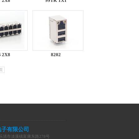
 2X8
99TK 1X1
 2X8
8202
页
电子有限公司
乐清市淡溪镇富康东路278号